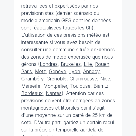
retravaillées et expertisées par nos
prévisionnistes (dernier scénario du
modèle américain GFS dont les données
sont réactualisées toutes les 6h).
L'utilisation de ces prévisions météo est
intéressante si vous avez besoin de
consulter une commune située
en-dehors
des zones de météo expertisée que nous
gérons (
Londres
,
Bruxelles
,
Lille
,
Rouen
,
Paris
,
Metz
,
Genève
,
Lyon
,
Annecy
,
Chambéry
,
Grenoble
,
Chamrousse
,
Nice
,
Marseille
,
Montpellier
,
Toulouse
,
Biarritz
,
Bordeaux
,
Nantes
). Attention car ces
prévisions doivent être corrigées en zones
montagneuses et littorales car il s'agit
d'une moyenne sur un carré de 25 km de
coté. D'autre part, gardez un certain recul
sur la précision temporelle au-delà de