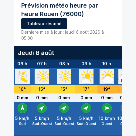
Prévision météo heure par
heure
Rouen
(76000)
Tableau résumé
Dernière mise à jour :
jeudi 6 août 2026 à
05:00
Jeudi 6 août
06 h
07 h
08 h
09 h
10 h
11 h
16
°
15
°
15
°
17
°
19
°
21
°
0 mm
0 mm
0 mm
0 mm
0 mm
0 mm
5
km/h
5
km/h
5
km/h
5
km/h
10
km/h
10
km/h
Sud
Sud-Ouest
Sud-Ouest
Sud-Ouest
Ouest
Ouest