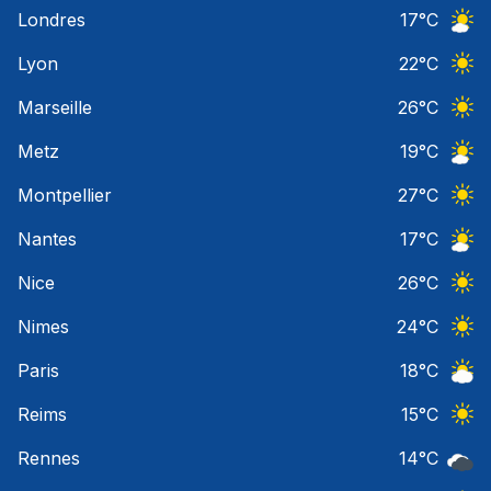
Ciel 
Londres
17
°C
Ciel 
Lyon
22
°C
Ciel 
Marseille
26
°C
Ciel 
Metz
19
°C
Ciel 
Montpellier
27
°C
Ciel 
Nantes
17
°C
Ciel 
Nice
26
°C
Ciel 
Nimes
24
°C
Ciel 
Paris
18
°C
Ciel 
Reims
15
°C
Ciel 
Rennes
14
°C
Ciel 