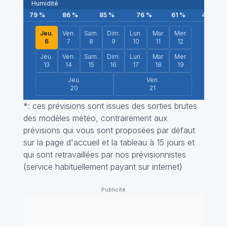
Humidité
79
%
86
%
85
%
76
%
61
%
43
%
Jeu.
Ven.
Sam.
Dim.
Lun.
Mar.
Mer.
6
7
8
9
10
11
12
Jeu.
Ven.
Sam.
Dim.
Lun.
Mar.
Mer.
13
14
15
16
17
18
19
Jeu.
Ven.
20
21
*: ces prévisions sont issues des sorties brutes
des modèles météo, contrairement aux
prévisions qui vous sont proposées par défaut
sur la page d'accueil et la tableau à 15 jours et
qui sont retravaillées par nos prévisionnistes
(service habituellement payant sur internet)