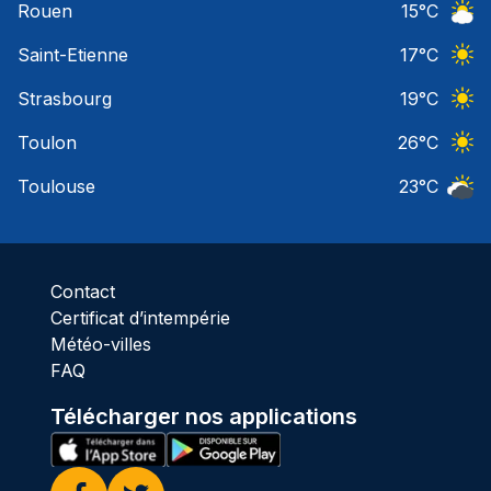
Rouen
15
°C
Ciel 
Saint-Etienne
17
°C
Ciel 
Strasbourg
19
°C
Ciel 
Toulon
26
°C
Ciel 
Toulouse
23
°C
Ciel 
Contact
Certificat d’intempérie
Météo-villes
FAQ
Télécharger nos applications