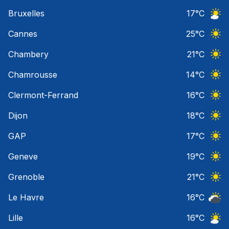
Ciel 
Bruxelles
17
°C
Ciel 
Cannes
25
°C
Ciel 
Chambery
21
°C
Ciel 
Chamrousse
14
°C
Ciel 
Clermont-Ferrand
16
°C
Ciel 
Dijon
18
°C
Ciel 
GAP
17
°C
Ciel 
Geneve
19
°C
Ciel 
Grenoble
21
°C
Ciel 
Le Havre
16
°C
Ciel 
Lille
16
°C