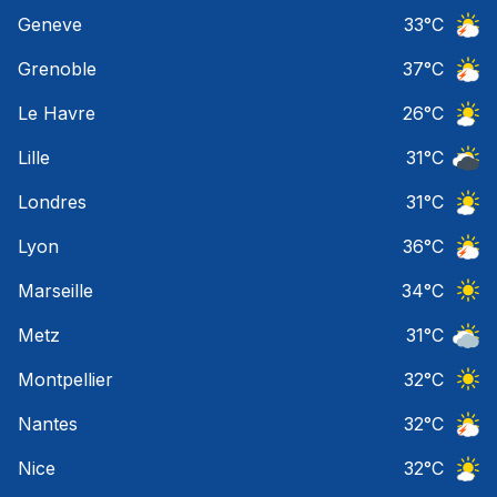
Ciel 
Geneve
33
°C
Orage
Grenoble
37
°C
Orage
Le Havre
26
°C
Ciel 
Lille
31
°C
Ciel 
Londres
31
°C
Ciel 
Lyon
36
°C
Orage
Marseille
34
°C
Ciel 
Metz
31
°C
Ciel 
Montpellier
32
°C
Ciel 
Nantes
32
°C
Orage
Nice
32
°C
Ciel 