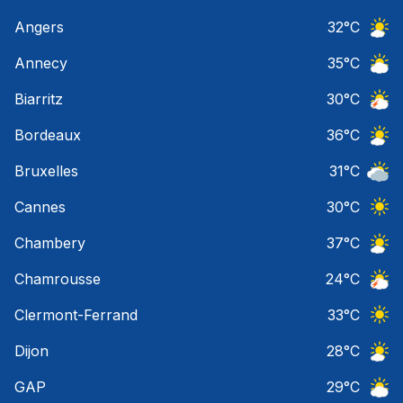
Angers
32
°C
Ciel 
Annecy
35
°C
Ciel 
Biarritz
30
°C
Orage
Bordeaux
36
°C
Ciel 
Bruxelles
31
°C
Ciel 
Cannes
30
°C
Ciel 
Chambery
37
°C
Ciel 
Chamrousse
24
°C
Orage
Clermont-Ferrand
33
°C
Ciel 
Dijon
28
°C
Ciel 
GAP
29
°C