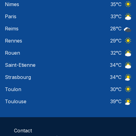
Nimes
35
°C
Ciel 
Paris
33
°C
Ciel 
Reims
28
°C
Ciel 
Rennes
29
°C
Ciel 
Rouen
32
°C
Ciel 
Saint-Etienne
34
°C
Ciel 
Strasbourg
34
°C
Ciel 
Toulon
30
°C
Ciel 
Toulouse
39
°C
Ciel 
Contact