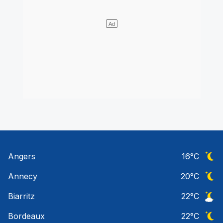
Angers
16
°C
Ciel 
Annecy
20
°C
Ciel 
Biarritz
22
°C
Ciel 
Bordeaux
22
°C