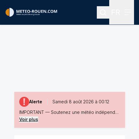
FR
Rechercher
Menu
Menu des
Alerte
Samedi 8 août 2026 à 00:12
IMPORTANT — Soutenez une météo indépendante, experte et unique en cliquant sur le lien ici >>> Vos dons sont indispensables pour préserver la gratuité du site. Si vous appréciez la précision de nos prévisions et la qualité de nos contenus, soutenez-nous : sans votre aide, ce service ne pourra pas continuer durablement.
Voir plus