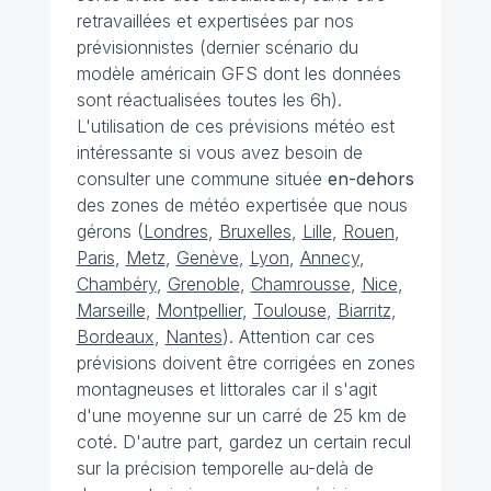
retravaillées et expertisées par nos
prévisionnistes (dernier scénario du
modèle américain GFS dont les données
sont réactualisées toutes les 6h).
L'utilisation de ces prévisions météo est
intéressante si vous avez besoin de
consulter une commune située
en-dehors
des zones de météo expertisée que nous
gérons (
Londres
,
Bruxelles
,
Lille
,
Rouen
,
Paris
,
Metz
,
Genève
,
Lyon
,
Annecy
,
Chambéry
,
Grenoble
,
Chamrousse
,
Nice
,
Marseille
,
Montpellier
,
Toulouse
,
Biarritz
,
Bordeaux
,
Nantes
). Attention car ces
prévisions doivent être corrigées en zones
montagneuses et littorales car il s'agit
d'une moyenne sur un carré de 25 km de
coté. D'autre part, gardez un certain recul
sur la précision temporelle au-delà de