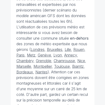
retravaillées et expertisées par nos
prévisionnistes (dernier scénario du
modèle américain GFS dont les données
sont réactualisées toutes les 6h).
L'utilisation de ces prévisions météo est
intéressante si vous avez besoin de
consulter une commune située
en-dehors
des zones de météo expertisée que nous
gérons (
Londres
,
Bruxelles
,
Lille
,
Rouen
,
Paris
,
Metz
,
Genève
,
Lyon
,
Annecy
,
Chambéry
,
Grenoble
,
Chamrousse
,
Nice
,
Marseille
,
Montpellier
,
Toulouse
,
Biarritz
,
Bordeaux
,
Nantes
). Attention car ces
prévisions doivent être corrigées en zones
montagneuses et littorales car il s'agit
d'une moyenne sur un carré de 25 km de
coté. D'autre part, gardez un certain recul
sur la précision temporelle au-delà de