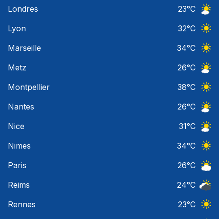
Ciel 
Londres
23
°C
Ciel 
Lyon
32
°C
Ciel 
Marseille
34
°C
Ciel 
Metz
26
°C
Ciel 
Montpellier
38
°C
Ciel 
Nantes
26
°C
Ciel 
Nice
31
°C
Ciel 
Nimes
34
°C
Ciel 
Paris
26
°C
Ciel 
Reims
24
°C
Ciel 
Rennes
23
°C
Ciel 