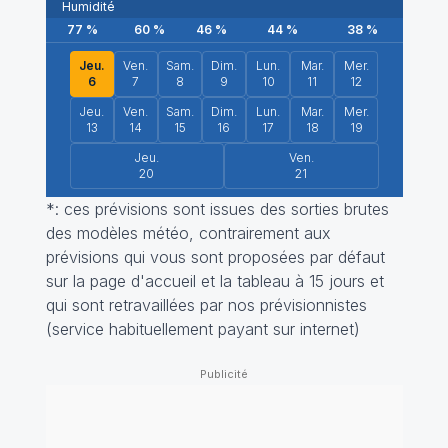
Humidité
77
%
60
%
46
%
44
%
38
%
38
Jeu.
Ven.
Sam.
Dim.
Lun.
Mar.
Mer.
6
7
8
9
10
11
12
Jeu.
Ven.
Sam.
Dim.
Lun.
Mar.
Mer.
13
14
15
16
17
18
19
Jeu.
Ven.
20
21
*: ces prévisions sont issues des sorties brutes
des modèles météo, contrairement aux
prévisions qui vous sont proposées par défaut
sur la page d'accueil et la tableau à 15 jours et
qui sont retravaillées par nos prévisionnistes
(service habituellement payant sur internet)