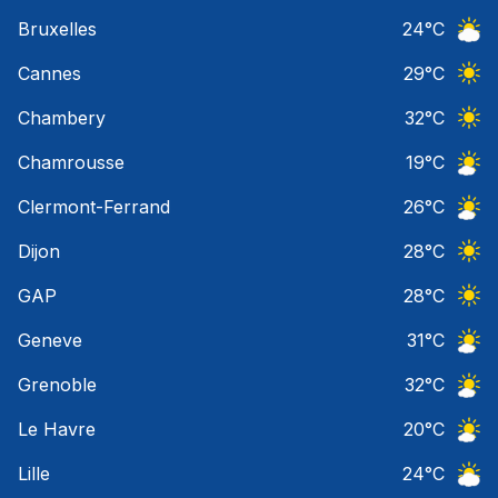
Ciel 
Bruxelles
24
°C
Ciel 
Cannes
29
°C
Ciel 
Chambery
32
°C
Ciel 
Chamrousse
19
°C
Ciel 
Clermont-Ferrand
26
°C
Ciel 
Dijon
28
°C
Ciel 
GAP
28
°C
Ciel 
Geneve
31
°C
Ciel 
Grenoble
32
°C
Ciel 
Le Havre
20
°C
Ciel 
Lille
24
°C