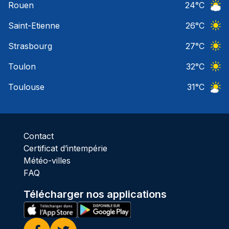
Rouen
24
°C
Ciel 
Saint-Etienne
26
°C
Ciel 
Strasbourg
27
°C
Ciel 
Toulon
32
°C
Ciel 
Toulouse
31
°C
Ciel 
Contact
Certificat d’intempérie
Météo-villes
FAQ
Télécharger nos applications