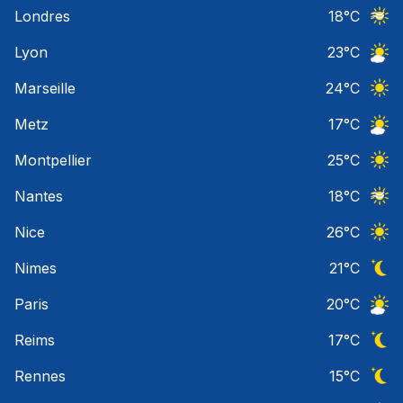
Ciel 
Londres
18
°C
Ciel 
Lyon
23
°C
Ciel 
Marseille
24
°C
Ciel 
Metz
17
°C
Ciel 
Montpellier
25
°C
Ciel 
Nantes
18
°C
Ciel 
Nice
26
°C
Ciel 
Nimes
21
°C
Ciel 
Paris
20
°C
Ciel 
Reims
17
°C
Ciel 
Rennes
15
°C
Ciel 