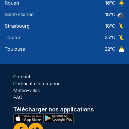
Rouen
16
°C
Ciel 
Saint-Etienne
18
°C
Ciel 
Strasbourg
18
°C
Ciel 
Toulon
25
°C
Ciel 
Toulouse
22
°C
Ciel 
Contact
Certificat d’intempérie
Météo-villes
FAQ
Télécharger nos applications