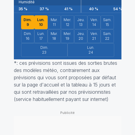
Humidité
35
%
37
%
41
%
40
%
54
%
Dim.
Lun.
Mar.
Mer.
Jeu.
Ven.
Sam.
9
10
11
12
13
14
15
Dim.
Lun.
Mar.
Mer.
Jeu.
Ven.
Sam.
16
17
18
19
20
21
22
Dim.
Lun.
23
24
*: ces prévisions sont issues des sorties brutes
des modèles météo, contrairement aux
prévisions qui vous sont proposées par défaut
sur la page d'accueil et la tableau à 15 jours et
qui sont retravaillées par nos prévisionnistes
(service habituellement payant sur internet)