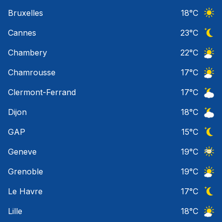
Orage
Bruxelles
18
°C
Ciel 
Cannes
23
°C
Ciel 
Chambery
22
°C
Ciel 
Chamrousse
17
°C
Ciel 
Clermont-Ferrand
17
°C
Ciel 
Dijon
18
°C
Ciel 
GAP
15
°C
Ciel 
Geneve
19
°C
Ciel 
Grenoble
19
°C
Ciel 
Le Havre
17
°C
Ciel 
Lille
18
°C