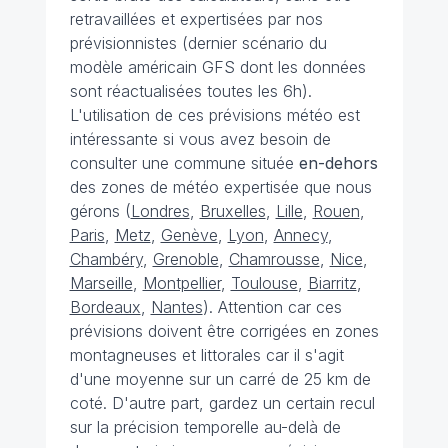
retravaillées et expertisées par nos
prévisionnistes (dernier scénario du
modèle américain GFS dont les données
sont réactualisées toutes les 6h).
L'utilisation de ces prévisions météo est
intéressante si vous avez besoin de
consulter une commune située
en-dehors
des zones de météo expertisée que nous
gérons (
Londres
,
Bruxelles
,
Lille
,
Rouen
,
Paris
,
Metz
,
Genève
,
Lyon
,
Annecy
,
Chambéry
,
Grenoble
,
Chamrousse
,
Nice
,
Marseille
,
Montpellier
,
Toulouse
,
Biarritz
,
Bordeaux
,
Nantes
). Attention car ces
prévisions doivent être corrigées en zones
montagneuses et littorales car il s'agit
d'une moyenne sur un carré de 25 km de
coté. D'autre part, gardez un certain recul
sur la précision temporelle au-delà de