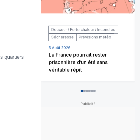
Douceur / Forte chaleur / Incendies
Sécheresse
Prévisions météo
5 Août 2026
La France pourrait rester
s quartiers
prisonnière d’un été sans
véritable répit
0
1
2
3
4
5