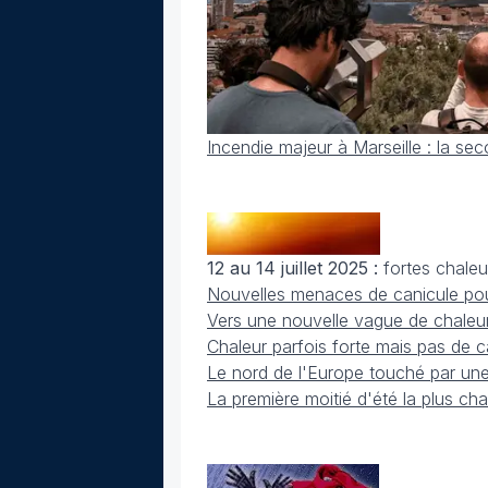
Incendie majeur à Marseille : la se
12 au 14 juillet 2025 :
fortes chaleu
Nouvelles menaces de canicule pour 
Vers une nouvelle vague de chaleur
Chaleur parfois forte mais pas de 
Le nord de l'Europe touché par un
La première moitié d'été la plus c