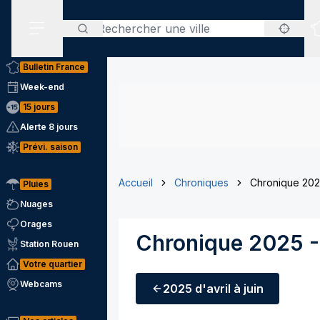
Rechercher
Menu secondaire
Bulletin France
Week-end
15 jours
Alerte 8 jours
Prévi. saison
Accueil
Chroniques
Chronique 2025
Pluies
Nuages
Orages
Chronique 2025 - 
Station Rouen
Votre quartier
Webcams
2025
d'avril à juin