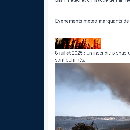
Bilan météo et climatique de l'ann
Événements météo marquants de j
8 juillet 2025 :
un incendie plonge u
sont confinés.