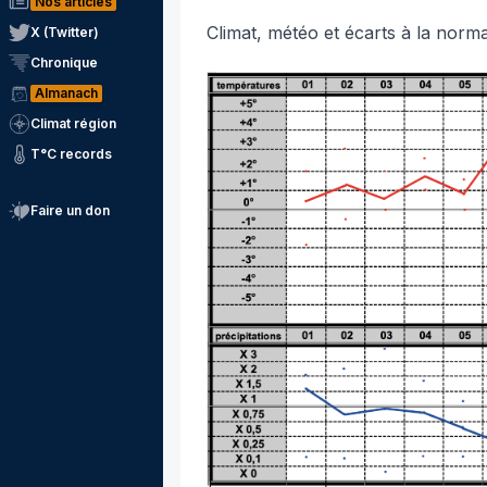
Nos articles
Climat, météo et écarts à la norm
X (Twitter)
Chronique
Almanach
Climat région
T°C records
Faire un don