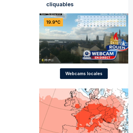
cliquables
19.9°C
Webcams locales