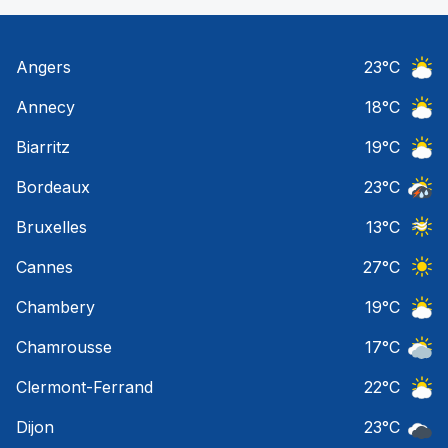
Angers
23
°C
Ciel 
Annecy
18
°C
Ciel 
Biarritz
19
°C
Ciel 
Bordeaux
23
°C
Temps
Bruxelles
13
°C
Ciel 
Cannes
27
°C
Ciel 
Chambery
19
°C
Ciel 
Chamrousse
17
°C
Ciel 
Clermont-Ferrand
22
°C
Ciel 
Dijon
23
°C