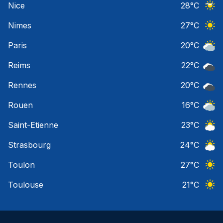
Nice
28
°C
Ciel 
Nimes
27
°C
Ciel 
Paris
20
°C
Ciel 
Reims
22
°C
Ciel 
Rennes
20
°C
Ciel 
Rouen
16
°C
Ciel 
Saint-Etienne
23
°C
Ciel 
Strasbourg
24
°C
Ciel 
Toulon
27
°C
Ciel 
Toulouse
21
°C
Ciel 