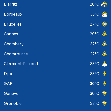
Biarritz
26
°C
Risqu
Bordeaux
35
°C
Orage
Bruxelles
27
°C
Ciel 
Cannes
29
°C
Ciel 
Chambery
32
°C
Ciel 
Chamrousse
22
°C
Ciel 
Clermont-Ferrand
33
°C
Ciel 
Dijon
33
°C
Ciel 
GAP
30
°C
Ciel 
Geneve
30
°C
Ciel 
Grenoble
33
°C
Ciel 