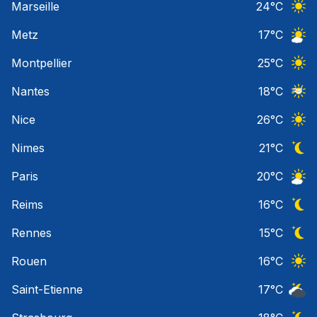
Marseille
24
°C
Ciel 
Metz
17
°C
Ciel 
Montpellier
25
°C
Ciel 
Nantes
18
°C
Ciel 
Nice
26
°C
Ciel 
Nimes
21
°C
Ciel 
Paris
20
°C
Ciel 
Reims
16
°C
Ciel 
Rennes
15
°C
Ciel 
Rouen
16
°C
Ciel 
Saint-Etienne
17
°C
Ciel 