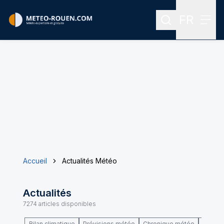
FR
Rechercher
Menu
Menu des
Accueil
Actualités Météo
Actualités
7274
articles disponibles
Bilan climatique
Prévisions météo
Chronique météo
Climat 