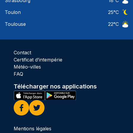
Strasbourg
18
°C
Ciel 
Toulon
25
°C
Ciel 
Toulouse
22
°C
Ciel 
Contact
Certificat d’intempérie
Météo-villes
FAQ
Télécharger nos applications
Facebook
Twitter
Mentions légales