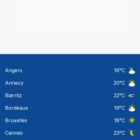
Angers
16
°C
Ciel 
Annecy
20
°C
Ciel 
Biarritz
22
°C
Nuage
Bordeaux
19
°C
Orage
Bruxelles
18
°C
Ciel 
Cannes
23
°C