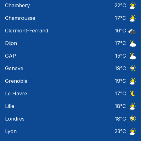
Ciel 
Chambery
22
°C
Ciel 
Chamrousse
17
°C
Ciel 
Clermont-Ferrand
16
°C
Ciel 
Dijon
17
°C
Ciel 
GAP
15
°C
Ciel 
Geneve
19
°C
Ciel 
Grenoble
19
°C
Ciel 
Le Havre
17
°C
Ciel 
Lille
18
°C
Ciel 
Londres
18
°C
Ciel 
Lyon
23
°C
Ciel 