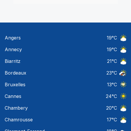
Angers
19
°C
Ciel 
Annecy
19
°C
Ciel 
Biarritz
21
°C
Ciel 
Bordeaux
23
°C
Temps
Bruxelles
13
°C
Ciel 
Cannes
24
°C
Ciel 
Chambery
20
°C
Ciel 
Chamrousse
17
°C
Ciel 