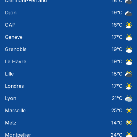
Clermont-Ferrand
18
°C
Ciel 
Dijon
19
°C
Ciel 
GAP
16
°C
Ciel 
Geneve
17
°C
Ciel 
Grenoble
19
°C
Ciel 
Le Havre
19
°C
Ciel 
Lille
18
°C
Ciel 
Londres
17
°C
Ciel 
Lyon
21
°C
Ciel 
Marseille
25
°C
Ciel 
Metz
14
°C
Ciel 
Montpellier
24
°C