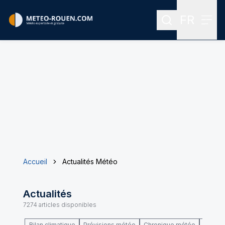
FR
Rechercher
Menu
Menu des
Accueil
Actualités Météo
Actualités
7274
articles disponibles
Bilan climatique
Prévisions météo
Chronique météo
Climat 