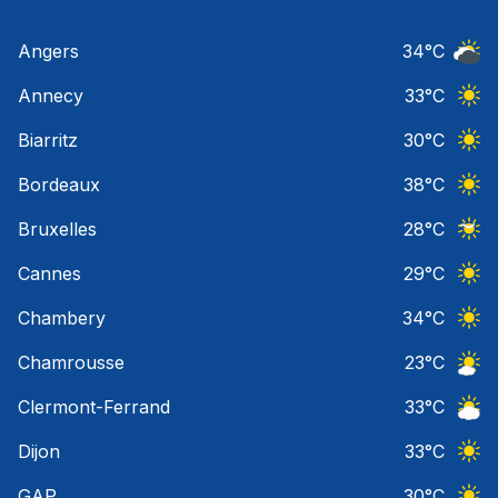
Angers
34
°C
Ciel 
Annecy
33
°C
Ciel 
Biarritz
30
°C
Ciel 
Bordeaux
38
°C
Ciel 
Bruxelles
28
°C
Ciel 
Cannes
29
°C
Ciel 
Chambery
34
°C
Ciel 
Chamrousse
23
°C
Ciel 
Clermont-Ferrand
33
°C
Ciel 
Dijon
33
°C
Ciel 
GAP
30
°C