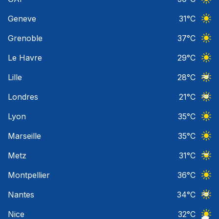
Ciel 
Geneve
31
°C
Ciel 
Grenoble
37
°C
Ciel 
Le Havre
29
°C
Ciel 
Lille
28
°C
Ciel 
Londres
21
°C
Ciel 
Lyon
35
°C
Ciel 
Marseille
35
°C
Ciel 
Metz
31
°C
Ciel 
Montpellier
36
°C
Ciel 
Nantes
34
°C
Ciel 
Nice
32
°C