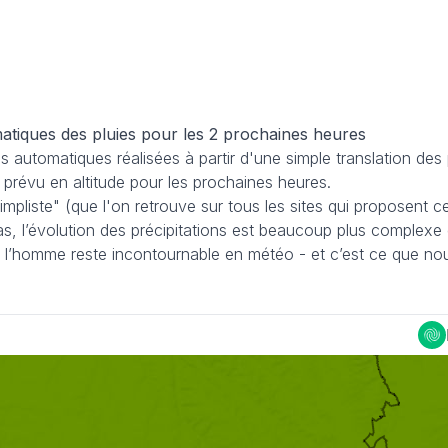
Douceur / Forte chaleur / Incendies
Douceur / Forte chaleur
Prévisions météo
Froid / Fraîcheur / Gel
atiques des pluies pour les 2 prochaines heures
Prévisions météo
7 Août 2026
ions automatiques réalisées à partir d'une simple translation des 
40 °C la semaine prochaine :
7 Août 2026
t prévu en altitude pour les prochaines heures.
jusqu’où la fournaise va-t-elle
Après cet été histo
simpliste" (que l'on retrouve sur tous les sites qui proposent c
remonter en France ?
nous connaître un h
s, l’évolution des précipitations est beaucoup plus complexe 
 de l’homme reste incontournable en météo - et c’est ce que no