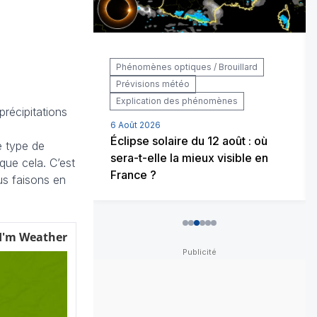
 / Incendies
Phénomènes optiques / Brouillard
Prévisions météo
Explication des phénomènes
précipitations
6 Août 2026
rique, allons-
Éclipse solaire du 12 août : où
e type de
iver glacial ?
sera-t-elle la mieux visible en
que cela. C’est
France ?
us faisons en
0
1
2
3
4
5