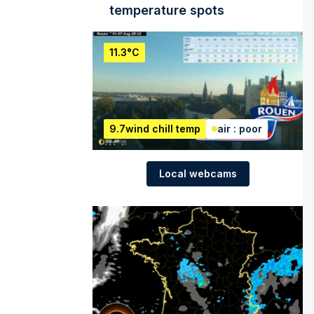
temperature spots
11.3°C
9.7wind chill temp
air : poor
Local webcams