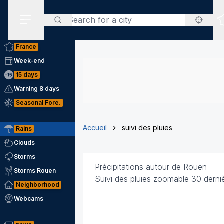
Search
Secondary Menu
France
Week-end
15 days
Warning 8 days
Seasonal Fore.
Accueil
suivi des pluies
Rains
Clouds
Storms
Précipitations autour de Rouen
Storms Rouen
Suivi des pluies zoomable 30 derni
Neighborhood
Webcams