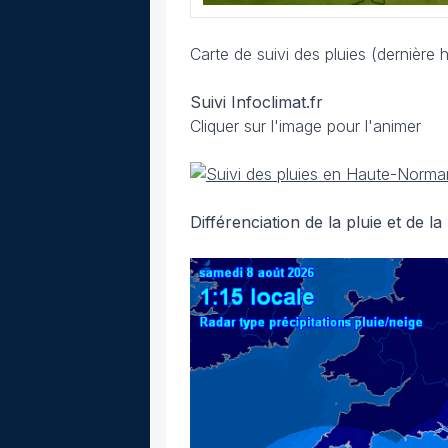
Carte de suivi des pluies (dernière 
Suivi Infoclimat.fr
Cliquer sur l'image pour l'animer
Différenciation de la pluie et de l