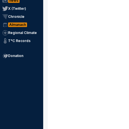
news
X (Twitter)
Chronicle
Almanach
Regional Climate
T°C Records
Donation