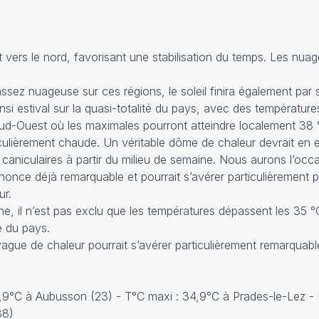
vers le nord, favorisant une stabilisation du temps. Les nuag
ez nuageuse sur ces régions, le soleil finira également par s
i estival sur la quasi-totalité du pays, avec des température
ud-Ouest où les maximales pourront atteindre localement 38 
lièrement chaude. Un véritable dôme de chaleur devrait en eff
caniculaires à partir du milieu de semaine. Nous aurons l’occa
annonce déjà remarquable et pourrait s’avérer particulièrement p
ur.
, il n’est pas exclu que les températures dépassent les 35 °C 
le du pays.
vague de chaleur pourrait s’avérer particulièrement remarquabl
4,9°C à Aubusson (23) - T°C maxi : 34,9°C à Prades-le-Lez - 
88)