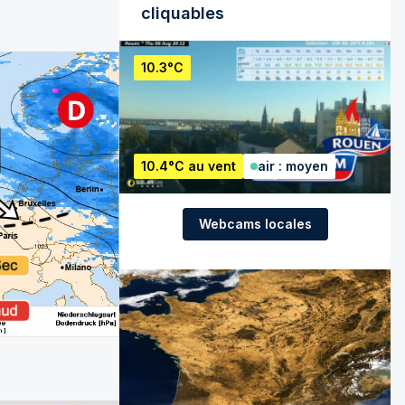
cliquables
10.3°C
10.4°C au vent
air : moyen
Webcams locales