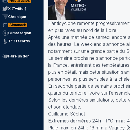
Nos articles
X (Twitter)
Chronique
L’anticyclone remonte progressivement 
Almanach
en plus rares au nord de la Loire.
Climat région
Après une matinée de samedi encore ass
T°C records
des heures. Le week-end s’annonce ains
notamment sur une grande partie du S
Faire un don
La semaine prochaine s’annonce particu
la France, entraînant des températures 
plus en détail, mais cette situation s’
personnes les plus sensibles à la chale
En seconde partie de semaine prochaine
quarts du territoire, voire sur l’ensemb
Selon les dernières simulations, cette 
et son étendue.
Guillaume Séchet
Extrêmes dernières 24h
: T°C mini : 
Pluie maxi en 24h : 16 mm à Vagney (