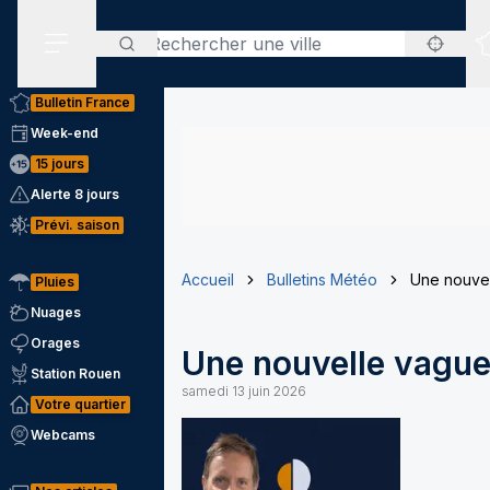
Rechercher
Menu secondaire
Bulletin France
Week-end
15 jours
Alerte 8 jours
Prévi. saison
Accueil
Bulletins Météo
Une nouvel
Pluies
Nuages
Orages
Une nouvelle vague 
Station Rouen
samedi 13 juin 2026
Votre quartier
Webcams