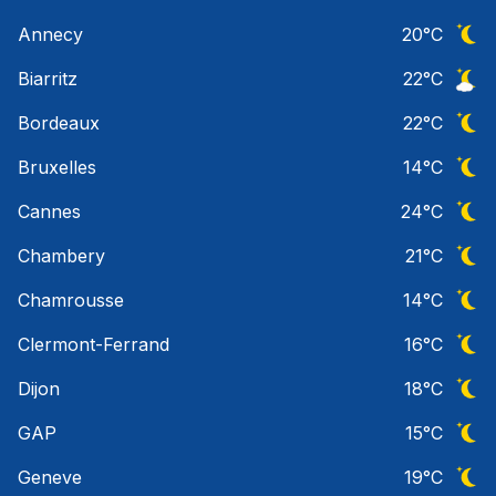
Ciel 
Annecy
20
°C
Ciel 
Biarritz
22
°C
Ciel 
Bordeaux
22
°C
Ciel 
Bruxelles
14
°C
Ciel 
Cannes
24
°C
Ciel 
Chambery
21
°C
Ciel 
Chamrousse
14
°C
Ciel 
Clermont-Ferrand
16
°C
Ciel 
Dijon
18
°C
Ciel 
GAP
15
°C
Ciel 
Geneve
19
°C