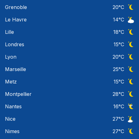
Ciel 
Grenoble
20
°C
Ciel 
Le Havre
14
°C
Ciel 
Lille
18
°C
Ciel 
Londres
15
°C
Ciel 
Lyon
20
°C
Ciel 
Marseille
25
°C
Ciel 
Metz
15
°C
Ciel 
Montpellier
28
°C
Ciel 
Nantes
16
°C
Ciel 
Nice
27
°C
Ciel 
Nimes
27
°C
Ciel 