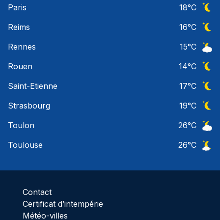
Paris
18
°C
Ciel 
Reims
16
°C
Ciel 
Rennes
15
°C
Ciel 
Rouen
14
°C
Ciel 
Saint-Etienne
17
°C
Ciel 
Strasbourg
19
°C
Ciel 
Toulon
26
°C
Ciel 
Toulouse
26
°C
Ciel 
Contact
Certificat d’intempérie
Météo-villes