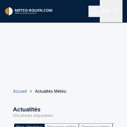
FR
Rechercher
Menu
Menu des
Accueil
Actualités Météo
Actualités
204
articles disponibles
Bilan climatique
Prévisions météo
Chronique météo
Climat 