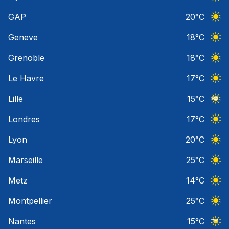
Ciel 
GAP
20
°C
Ciel 
Geneve
18
°C
Ciel 
Grenoble
18
°C
Ciel 
Le Havre
17
°C
Ciel 
Lille
15
°C
Ciel 
Londres
17
°C
Ciel 
Lyon
20
°C
Ciel 
Marseille
25
°C
Ciel 
Metz
14
°C
Ciel 
Montpellier
25
°C
Ciel 
Nantes
15
°C