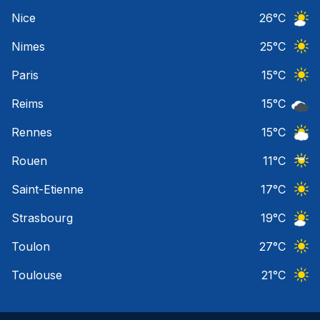
Ciel 
Nice
26
°C
Ciel 
Nimes
25
°C
Ciel 
Paris
15
°C
Ciel 
Reims
15
°C
Ciel 
Rennes
15
°C
Ciel 
Rouen
11
°C
Ciel 
Saint-Etienne
17
°C
Ciel 
Strasbourg
19
°C
Ciel 
Toulon
27
°C
Ciel 
Toulouse
21
°C
Ciel 