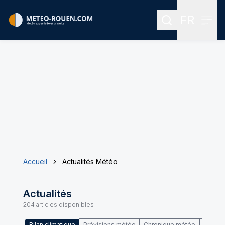
FR
Rechercher
Menu
Menu des
Accueil
Actualités Météo
Actualités
204
articles disponibles
Bilan climatique
Prévisions météo
Chronique météo
Climat 