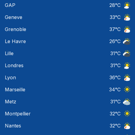
Ciel 
GAP
28
°C
Ciel 
Geneve
33
°C
Orage
Grenoble
37
°C
Orage
Le Havre
26
°C
Ciel 
Lille
31
°C
Ciel 
Londres
31
°C
Ciel 
Lyon
36
°C
Orage
Marseille
34
°C
Ciel 
Metz
31
°C
Ciel 
Montpellier
32
°C
Ciel 
Nantes
32
°C
Orage