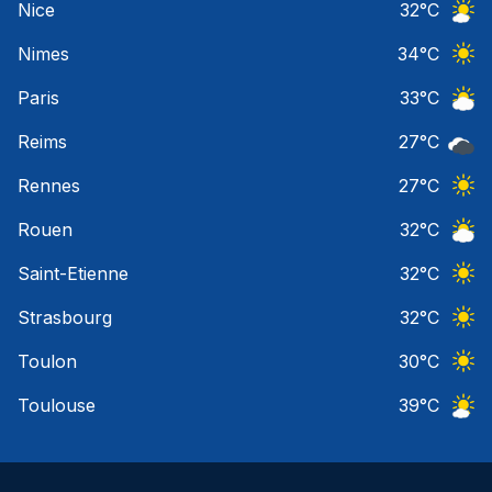
Nice
32
°C
Ciel 
Nimes
34
°C
Ciel 
Paris
33
°C
Ciel 
Reims
27
°C
Ciel 
Rennes
27
°C
Ciel 
Rouen
32
°C
Ciel 
Saint-Etienne
32
°C
Ciel 
Strasbourg
32
°C
Ciel 
Toulon
30
°C
Ciel 
Toulouse
39
°C
Ciel 