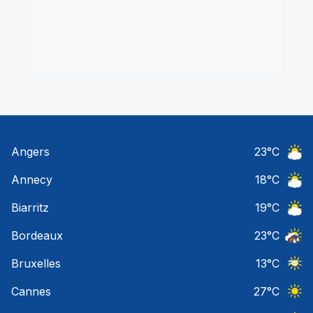
Angers
23
°C
Ciel 
Annecy
18
°C
Ciel 
Biarritz
19
°C
Ciel 
Bordeaux
23
°C
Temps
Bruxelles
13
°C
Ciel 
Cannes
27
°C
Ciel 