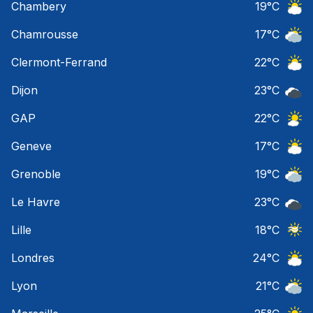
Chambery
19
°C
Ciel 
Chamrousse
17
°C
Ciel 
Clermont-Ferrand
22
°C
Ciel 
Dijon
23
°C
Ciel 
GAP
22
°C
Ciel 
Geneve
17
°C
Ciel 
Grenoble
19
°C
Ciel 
Le Havre
23
°C
Ciel 
Lille
18
°C
Ciel 
Londres
24
°C
Ciel 
Lyon
21
°C
Ciel 