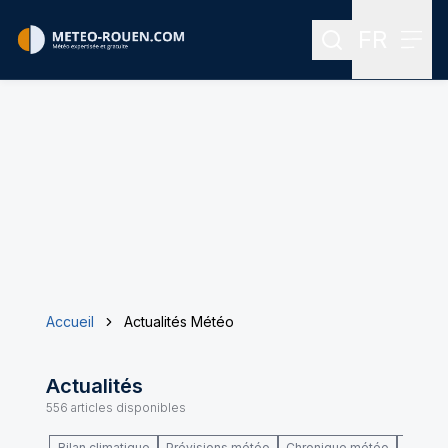
FR
Rechercher
Menu
Menu des
Accueil
Actualités Météo
Actualités
556
articles disponibles
Bilan climatique
Prévisions météo
Chronique météo
Climat 