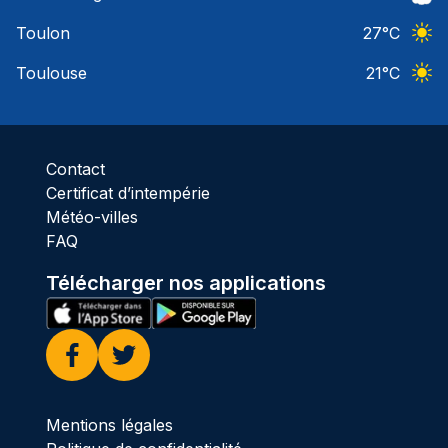
Ciel 
Toulon
27
°C
Ciel 
Toulouse
21
°C
Ciel 
Contact
Certificat d’intempérie
Météo-villes
FAQ
Télécharger nos applications
Facebook
Twitter
Mentions légales