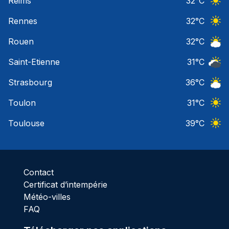
Reims
32
°C
Ciel 
Rennes
32
°C
Ciel 
Rouen
32
°C
Ciel 
Saint-Etienne
31
°C
Ciel 
Strasbourg
36
°C
Ciel 
Toulon
31
°C
Ciel 
Toulouse
39
°C
Ciel 
Contact
Certificat d’intempérie
Météo-villes
FAQ