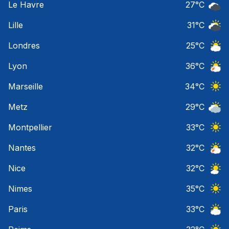
Le Havre
27
°C
Ciel 
Lille
31
°C
Ciel 
Londres
25
°C
Ciel 
Lyon
36
°C
Orage
Marseille
34
°C
Ciel 
Metz
29
°C
Ciel 
Montpellier
33
°C
Ciel 
Nantes
32
°C
Orage
Nice
32
°C
Ciel 
Nimes
35
°C
Ciel 
Paris
33
°C
Ciel 