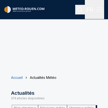
FR
Rechercher
Menu
Menu des
Accueil
Actualités Météo
Actualités
374
articles disponibles
Bilan climatique
Prévisions météo
Chronique météo
Climat 