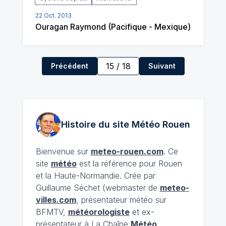
22 Oct. 2013
Ouragan Raymond (Pacifique - Mexique)
15
/
18
Précédent
Suivant
Histoire du site Météo
Rouen
Bienvenue sur
meteo-rouen.com
. Ce
site
météo
est la référence pour Rouen
et la Haute-Normandie. Crée par
Guillaume Séchet (webmaster de
meteo-
villes.com
, présentateur météo sur
BFMTV,
météorologiste
et ex-
présentateur à La Chaîne
Météo
,