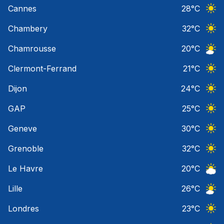
Ciel 
Cannes
28
°C
Ciel 
Chambery
32
°C
Ciel 
Chamrousse
20
°C
Ciel 
Clermont-Ferrand
21
°C
Ciel 
Dijon
24
°C
Ciel 
GAP
25
°C
Ciel 
Geneve
30
°C
Ciel 
Grenoble
32
°C
Ciel 
Le Havre
20
°C
Ciel 
Lille
26
°C
Ciel 
Londres
23
°C
Ciel 