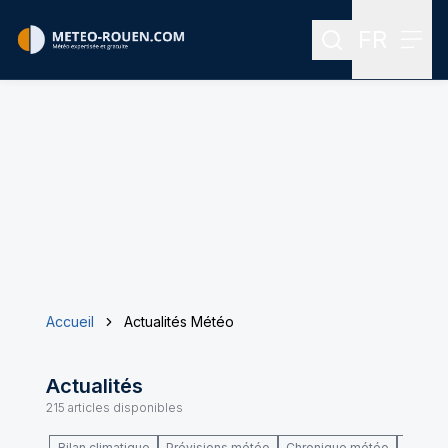
FR
Rechercher
Menu
Menu des
Accueil
Actualités Météo
Actualités
215
articles disponibles
Bilan climatique
Prévisions météo
Chronique météo
Climat 