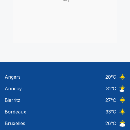
Angers
20
°C
Ciel 
Annecy
31
°C
Ciel 
Biarritz
27
°C
Ciel 
Bordeaux
33
°C
Ciel 
Bruxelles
26
°C