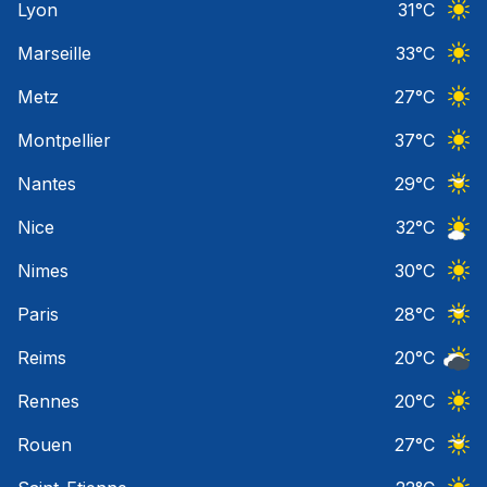
Lyon
31
°C
Ciel 
Marseille
33
°C
Ciel 
Metz
27
°C
Ciel 
Montpellier
37
°C
Ciel 
Nantes
29
°C
Ciel 
Nice
32
°C
Ciel 
Nimes
30
°C
Ciel 
Paris
28
°C
Ciel 
Reims
20
°C
Ciel 
Rennes
20
°C
Ciel 
Rouen
27
°C
Ciel 