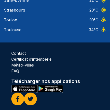
Saint-Etienne
22
°C
Ciel 
Strasbourg
23
°C
Ciel 
Toulon
29
°C
Ciel 
Toulouse
34
°C
Ciel 
Contact
Certificat d’intempérie
Météo-villes
FAQ
Télécharger nos applications
Facebook
Twitter